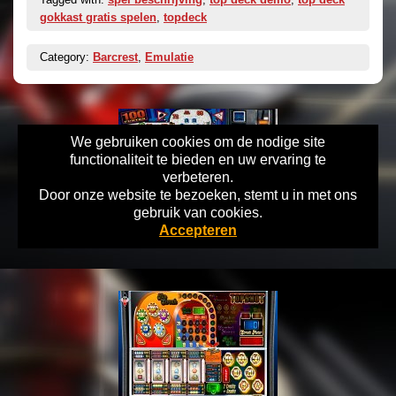
gokkast gratis spelen
,
topdeck
Category:
Barcrest
,
Emulatie
We gebruiken cookies om de nodige site
functionaliteit te bieden en uw ervaring te
verbeteren.
Door onze website te bezoeken, stemt u in met ons
gebruik van cookies.
Accepteren
Road Runner