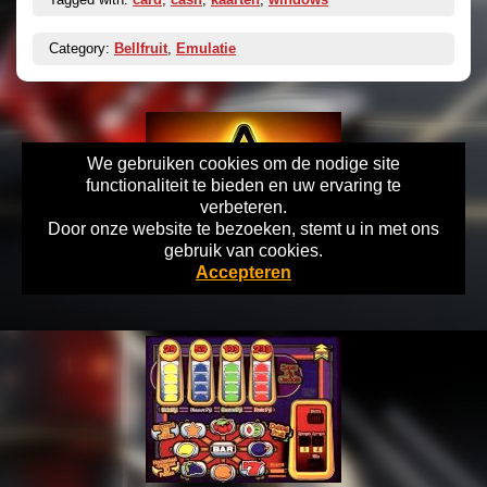
Category:
Bellfruit
,
Emulatie
We gebruiken cookies om de nodige site
functionaliteit te bieden en uw ervaring te
verbeteren.
Door onze website te bezoeken, stemt u in met ons
gebruik van cookies.
Accepteren
Simply Wild JP