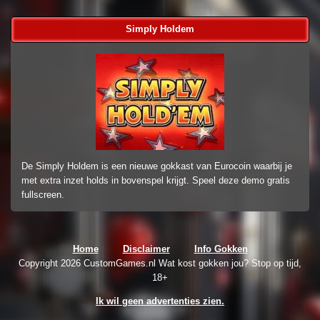
Simply Holdem
De Simply Holdem is een nieuwe gokkast van Eurocoin waarbij je
met extra inzet holds in bovenspel krijgt. Speel deze demo gratis
fullscreen.
Home
Disclaimer
Info Gokken
Copyright 2026 CustomGames.nl Wat kost gokken jou? Stop op tijd,
18+
Ik wil geen advertenties zien.