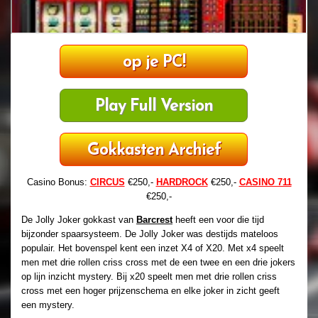
op je PC!
Play Full Version
Gokkasten Archief
Casino Bonus:
CIRCUS
€250,-
HARDROCK
€250,-
CASINO 711
€250,-
De Jolly Joker gokkast van
Barcrest
heeft een voor die tijd
bijzonder spaarsysteem. De Jolly Joker was destijds mateloos
populair. Het bovenspel kent een inzet X4 of X20. Met x4 speelt
men met drie rollen criss cross met de een twee en een drie jokers
op lijn inzicht mystery. Bij x20 speelt men met drie rollen criss
cross met een hoger prijzenschema en elke joker in zicht geeft
een mystery.