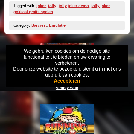
Tagged with:
joker
,
jolly
,
jolly joker demo
,
jolly joker
gokkast gratis spelen
Category:
Barcrest
,
Emulatie
We gebruiken cookies om de nodige site
functionaliteit te bieden en uw ervaring te
verbeteren.
Door onze website te bezoeken, stemt u in met ons
gebruik van cookies.
Accepteren
Simply Wild