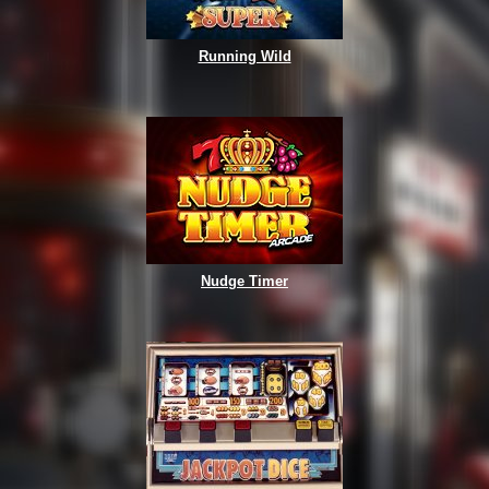
Running Wild
Nudge Timer