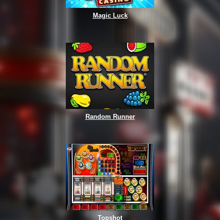
Magic Luck
Random Runner
Topshot