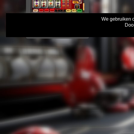
Timers
We gebruiken co
De Turbo Reel is ook te spelen
Door
op je computer met windows.