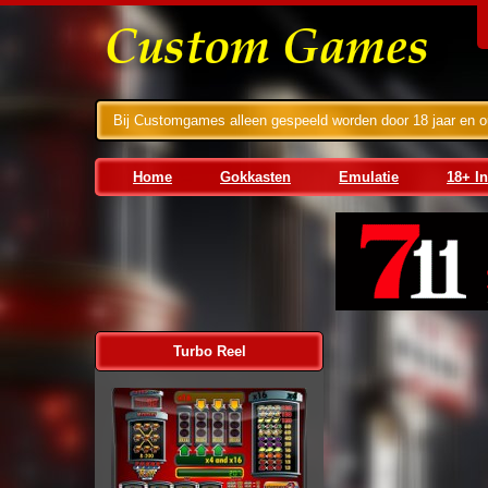
Bij Customgames alleen gespeeld worden door 18 jaar en o
Home
Gokkasten
Emulatie
18+ I
1. Eurocoin
Barcrest
2. Stakelogic
Bellfruit
Bellfruit-BFM
Eurocoin
Cherryplay
JPM
Errel
Maygay
Turbo Reel
Buy Bonus
Jackpot
Multiplayers
Super Stake