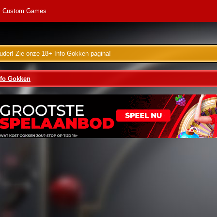
Custom Games
uder! Zie onze 18+ Info Gokken pagina!
nfo Gokken