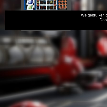
Timers
We gebruiken co
Deze Triple Bank gokkast is
Door
weer fantastisch ge-emuleerd
en kan gratis gespeeld...