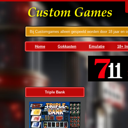
Bij Customgames alleen gespeeld worden door 18 jaar en o
Home
Gokkasten
Emulatie
18+ I
1. Eurocoin
Barcrest
2. Stakelogic
Bellfruit
Bellfruit-BFM
Eurocoin
Cherryplay
JPM
Errel
Maygay
Triple Bank
Buy Bonus
Jackpot
Multiplayers
Super Stake