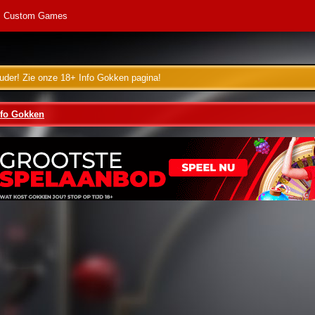
Custom Games
uder! Zie onze 18+ Info Gokken pagina!
nfo Gokken