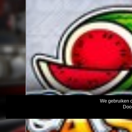
Timers
We gebruiken co
Door