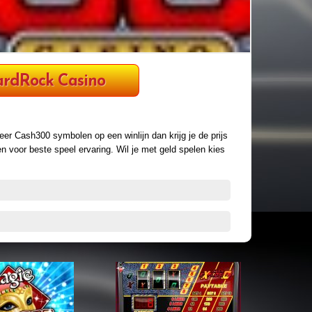
elkomst Bonus
eer Cash300 symbolen op een winlijn dan krijg je de prijs
en voor beste speel ervaring. Wil je met geld spelen kies