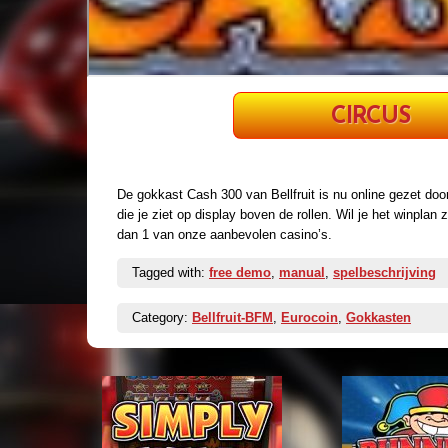
Welkomst Bonu
De gokkast Cash 300 van Bellfruit is nu online gezet do
die je ziet op display boven de rollen. Wil je het winplan
dan 1 van onze aanbevolen casino’s.
Tagged with:
free demo
,
manual
,
spelbeschrijving
Category:
Bellfruit-BFM
,
Eurocoin
,
Gokkasten