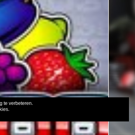
g te verbeteren.
kies.