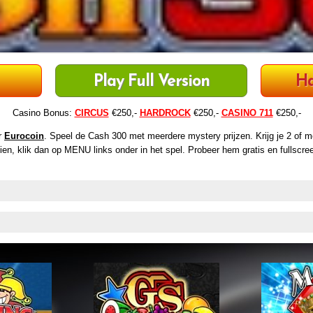
s
Play Full Version
W
Casino Bonus:
CIRCUS
€250,-
HARDROCK
€250,-
CASINO 711
€250,-
or
Eurocoin
. Speel de Cash 300 met meerdere mystery prijzen. Krijg je 2 of m
 zien, klik dan op MENU links onder in het spel. Probeer hem gratis en fullscre